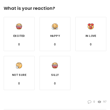
What is your reaction?
EXCITED
HAPPY
IN LOVE
0
0
0
NOT SURE
SILLY
0
0
0
97