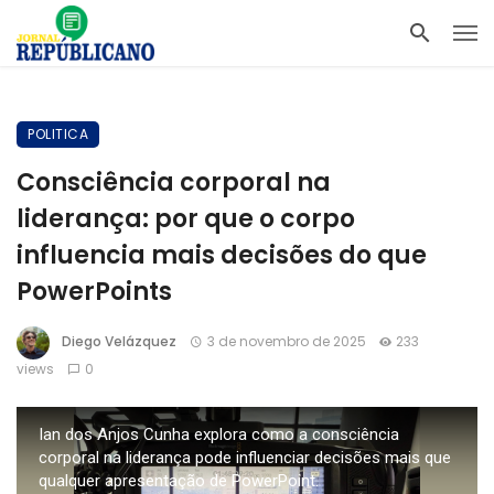
POLITICA
Consciência corporal na
liderança: por que o corpo
influencia mais decisões do que
PowerPoints
Diego Velázquez
3 de novembro de 2025
233
views
0
Ian dos Anjos Cunha explora como a consciência
corporal na liderança pode influenciar decisões mais que
qualquer apresentação de PowerPoint.