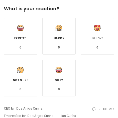
What is your reaction?
EXCITED
HAPPY
IN LOVE
0
0
0
NOT SURE
SILLY
0
0
CEO Ian Dos Anjos Cunha
0
233
Empresário Ian Dos Anjos Cunha
Ian Cunha