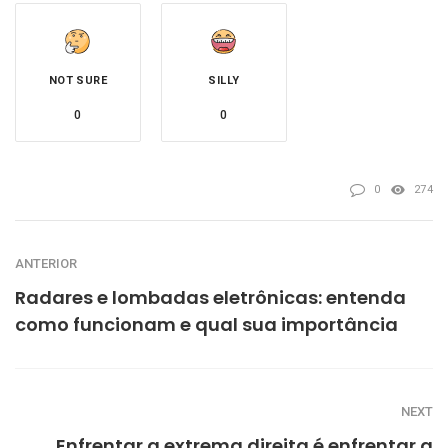
NOT SURE
SILLY
0
0
0
274
ANTERIOR
Radares e lombadas eletrônicas: entenda
como funcionam e qual sua importância
NEXT
Enfrentar a extrema direita é enfrentar a