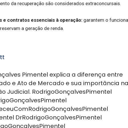
ento da recuperação são considerados extraconcursais.
 e contratos essenciais à operação:
garantem o funciona
preservam a geração de renda.
tt
çalves Pimentel explica a diferença entre
ado e Ato de Mercado e sua importância n
o Judicial. RodrigoGonçalvesPimentel
igoGonçalvesPimentel
eceuComRodrigoGonçalvesPimentel
entel DrRodrigoGonçalvesPimentel
igoGonçalvesPimentel