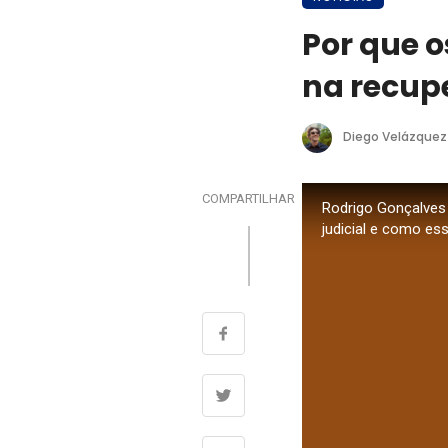
Por que o
na recup
Diego Velázquez
COMPARTILHAR
Rodrigo Gonçalves 
judicial e como ess