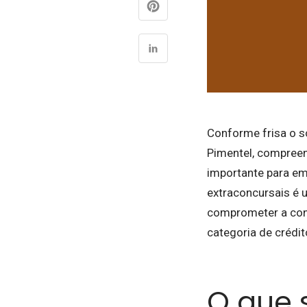
Conforme frisa o s
Pimentel, compreend
importante para em
extraconcursais é 
comprometer a con
categoria de crédi
O que 