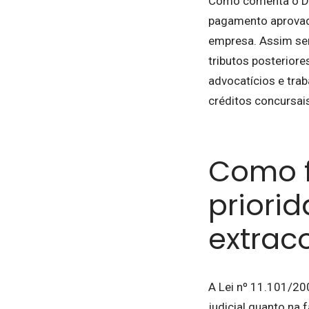
Como comenta o Dr.
pagamento aprovado
empresa. Assim sen
tributos posterior
advocatícios e tra
créditos concursai
Como f
priori
extrac
A Lei nº 11.101/20
judicial quanto na 