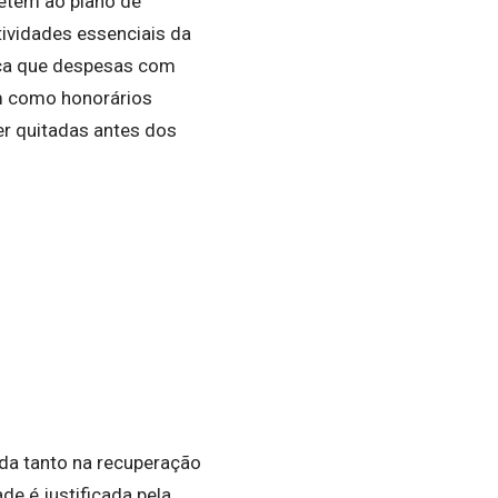
etem ao plano de
ividades essenciais da
ica que despesas com
em como honorários
er quitadas antes dos
da tanto na recuperação
de é justificada pela