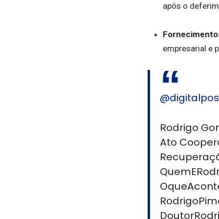
após o deferim
Fornecimentos
empresarial e 
@digitalpos
Rodrigo Gon
Ato Cooper
Recuperaçã
QuemERodr
OqueAcont
RodrigoPim
DoutorRodr