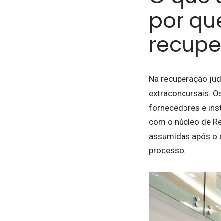
por qu
recupe
Na recuperação judi
extraconcursais. O
fornecedores e inst
com o núcleo de Re
assumidas após o d
processo.