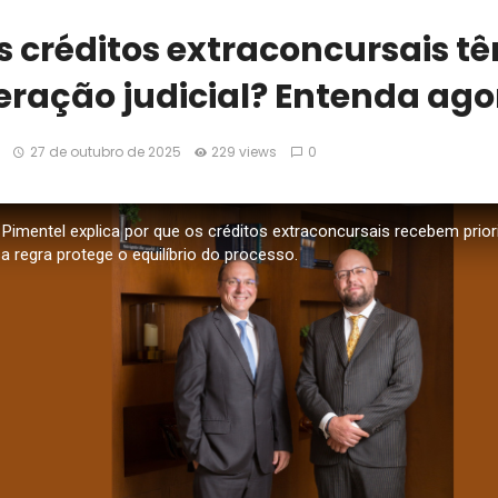
s créditos extraconcursais t
eração judicial? Entenda ago
27 de outubro de 2025
229 views
0
Pimentel explica por que os créditos extraconcursais recebem prio
a regra protege o equilíbrio do processo.