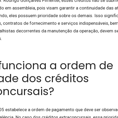
 Rodrigo Gonçalves Pimentel, esses créditos não se subm
 em assembleia, pois visam garantir a continuidade das at
do, eles possuem prioridade sobre os demais. Isso signif
es, contratos de fornecimento e serviços indispensáveis, b
balhistas decorrentes da manutenção da operação, devem s
s.
unciona a ordem de
dade dos créditos
oncursais?
05 estabelece a ordem de pagamento que deve ser observa
falência. No caso dos créditos extraconcursais, essa priorida