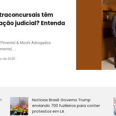
xtraconcursais têm
ação judicial? Entenda
o Pimentel & Mochi Advogados
entel, ...
ro de 2025
Notícias Brasil: Governo Trump
om
enviando 700 fuzileiros para conter
protestos em LA