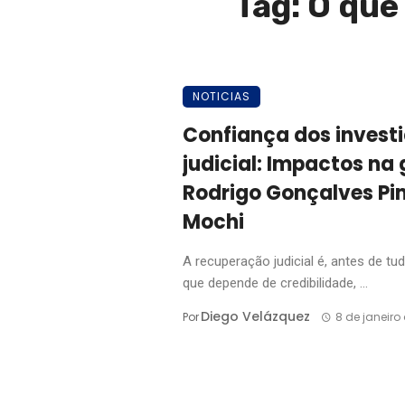
Tag: O qu
NOTICIAS
Confiança dos invest
judicial: Impactos na
Rodrigo Gonçalves Pi
Mochi
A recuperação judicial é, antes de t
que depende de credibilidade, ...
Diego Velázquez
Por
8 de janeiro