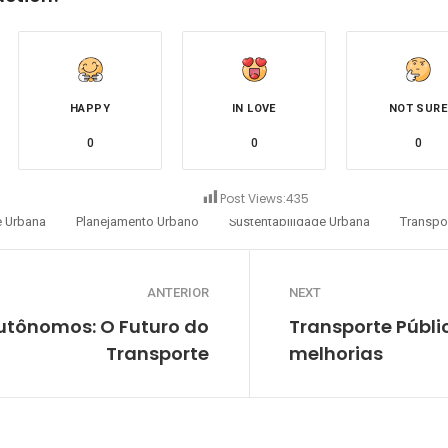
HAPPY
IN LOVE
NOT SURE
0
0
0
Post Views:
435
e Urbana
Planejamento Urbano
Sustentabilidade Urbana
Transpo
ANTERIOR
NEXT
utônomos: O Futuro do
Transporte Públi
Transporte
melhorias