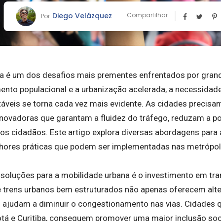
Diego Velázquez
Compartilhar
Por
a é um dos desafios mais prementes enfrentados por gran
to populacional e a urbanização acelerada, a necessidade
táveis se torna cada vez mais evidente. As cidades precisa
inovadoras que garantam a fluidez do tráfego, reduzam a p
dos cidadãos. Este artigo explora diversas abordagens para 
hores práticas que podem ser implementadas nas metrópol
 soluções para a mobilidade urbana é o investimento em tra
e trens urbanos bem estruturados não apenas oferecem alter
ajudam a diminuir o congestionamento nas vias. Cidades q
tá e Curitiba, conseguem promover uma maior inclusão socia