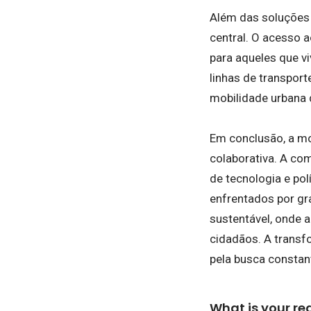
Além das soluções 
central. O acesso 
para aqueles que vi
linhas de transpor
mobilidade urbana d
Em conclusão, a mo
colaborativa. A com
de tecnologia e pol
enfrentados por gr
sustentável, onde 
cidadãos. A transf
pela busca consta
What is your re