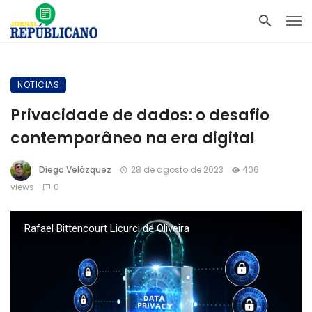
NOTICIAS
Privacidade de dados: o desafio
contemporâneo na era digital
Diego Velázquez
28 de agosto de 2023
406
views
0
Rafael Bittencourt Licurci de Oliveira