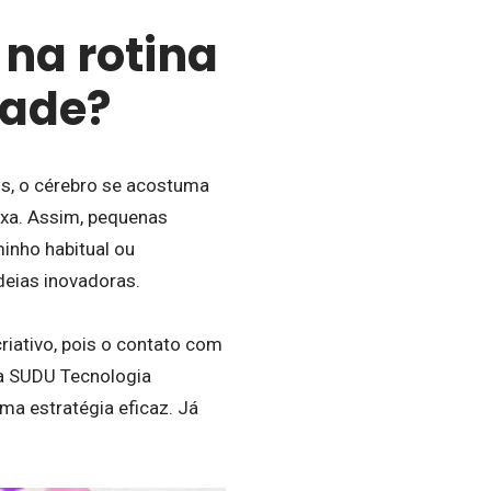
na rotina
dade?
is, o cérebro se acostuma
ixa. Assim, pequenas
minho habitual ou
deias inovadoras.
iativo, pois o contato com
 a SUDU Tecnologia
ma estratégia eficaz. Já