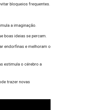
vitar bloqueios frequentes.
timula a imaginação.
ue boas ideias se percam.
rar endorfinas e melhoram o
as estimula o cérebro a
ode trazer novas