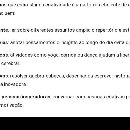
ios que estimulam a criatividade é uma forma eficiente de e
ncluem:
ante
: ler sobre diferentes assuntos amplia o repertório e es
eias
: anotar pensamentos e insights ao longo do dia evita q
icos
: atividades como yoga, corrida ou dança ajudam a libe
cerebral.
ivos
: resolver quebra-cabeças, desenhar ou escrever históri
a inovadora.
 pessoas inspiradoras
: conversar com pessoas criativas p
 motivação.