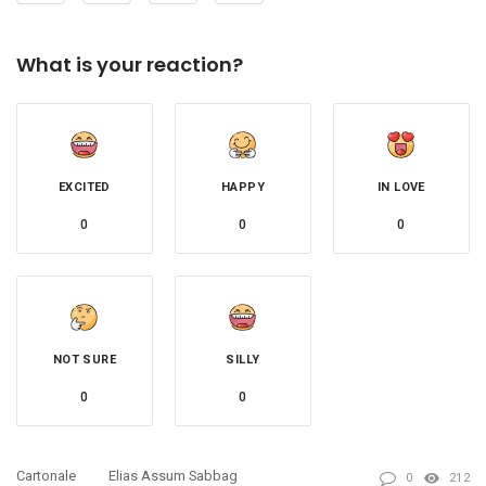
What is your reaction?
EXCITED
HAPPY
IN LOVE
0
0
0
NOT SURE
SILLY
0
0
Cartonale
Elias Assum Sabbag
0
212