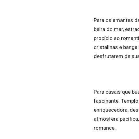
Para os amantes da 
beira do mar, estr
propício ao romant
cristalinas e banga
desfrutarem de sua
Para casais que bu
fascinante. Templos
enriquecedora, dest
atmosfera pacífic
romance.