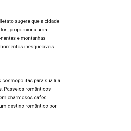
letato sugere que a cidade
edos, proporciona uma
mponentes e montanhas
 momentos inesquecíveis.
s cosmopolitas para sua lua
os. Passeios românticos
es em charmosos cafés
 um destino romântico por