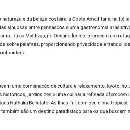
natureza e da beleza costeira, a Costa Amalfitana, na Itália,
adas sinuosas entre penhascos e uma gastronomia irresist
ismo. Já as Maldivas, no Oceano Índico, oferecem um refú
lôs sobre palafitas, proporcionando privacidade e tranquil
 intimidade.
scam uma combinação de cultura e relaxamento, Kyoto, no
 históricos, jardins zen e uma culinária refinada oferecem
aca Nathalia Belletato. As Ilhas Fiji, com seu clima tropical
a, também são um destino paradisíaco para os que buscam