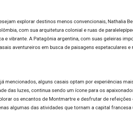
esejam explorar destinos menos convencionais, Nathalia Bel
olômbia, com sua arquitetura colonial e ruas de paralelepíp
ica e vibrante. A Patagônia argentina, com suas geleiras i
casais aventureiros em busca de paisagens espetaculares e
já mencionados, alguns casais optam por experiências mai
idade das luzes, continua sendo um ícone para os apaixonad
 explorar os encantos de Montmartre e desfrutar de refeiçõ
enas algumas das atividades que tornam a capital francesa