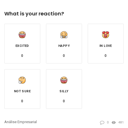
What is your reaction?
EXCITED
HAPPY
IN LOVE
0
0
0
NOT SURE
SILLY
0
0
Análise Empresarial
0
481