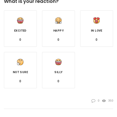
What is your reaction?
EXCITED
HAPPY
IN LOVE
0
0
0
NOT SURE
SILLY
0
0
0
350