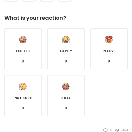
What is your reaction?
EXCITED
HAPPY
IN LOVE
0
0
0
NOT SURE
SILLY
0
0
0
360