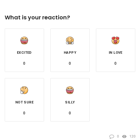
What is your reaction?
EXCITED
HAPPY
IN LOVE
0
0
0
NOT SURE
SILLY
0
0
0
120