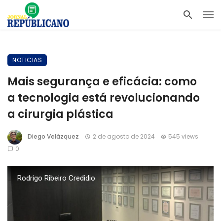
NOTICIAS
Mais segurança e eficácia: como
a tecnologia está revolucionando
a cirurgia plástica
Diego Velázquez
2 de agosto de 2024
545 views
0
Rodrigo Ribeiro Credidio