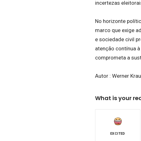
incertezas eleitorai
No horizonte polít
marco que exige ad
e sociedade civil p
atenção contínua à
comprometa a sust
Autor : Werner Kra
What is your re
EXCITED