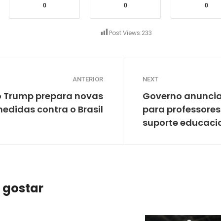
0
0
0
Post Views:
233
ANTERIOR
NEXT
 Trump prepara novas
Governo anuncia 
edidas contra o Brasil
para professores
suporte educaci
 gostar