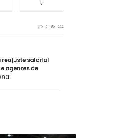
0
0
222
reajuste salarial
 e agentes de
onal