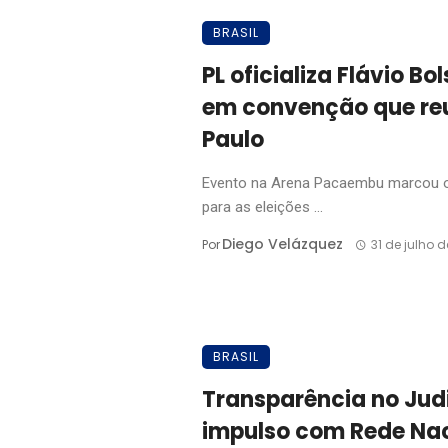
BRASIL
PL oficializa Flávio B
em convenção que reu
Paulo
Evento na Arena Pacaembu marcou o i
para as eleições ...
Diego Velázquez
Por
31 de julho 
BRASIL
Transparência no Jud
impulso com Rede Nac