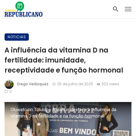
NOTICIAS
A influência da vitamina D na
fertilidade: imunidade,
receptividade e função hormonal
Diego Velázquez
25 de julho de 2025
302 views
0
Oluwatosin Tolulope Ajidahun destaca a influência da
vitamina D na fertilidade e na função hormonal.