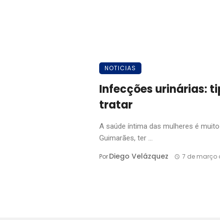
NOTICIAS
Infecções urinárias: 
tratar
A saúde íntima das mulheres é muito d
Guimarães, ter ...
Diego Velázquez
Por
7 de março 